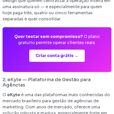
design que querem centralizar a operação inteira em
uma assinatura só — e especialmente para quem
hoje paga três, quatro ou cinco ferramentas
separadas e quer consolidar.
Quer testar sem compromisso?
O plano
gratuito permite operar clientes reais.
Criar conta grátis →
2. eKyte — Plataforma de Gestão para
Agências
O
eKyte
é uma das plataformas mais conhecidas do
mercado brasileiro para gestão de agências de
marketing. Com anos de mercado, oferece uma
solução robusta e madura, especialmente forte em