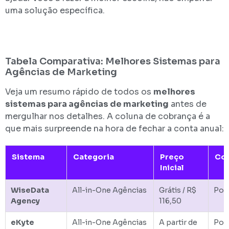
uma solução específica.
Tabela Comparativa: Melhores Sistemas para
Agências de Marketing
Veja um resumo rápido de todos os
melhores
sistemas para agências de marketing
antes de
mergulhar nos detalhes. A coluna de cobrança é a
que mais surpreende na hora de fechar a conta anual:
Sistema
Categoria
Preço
Co
Inicial
WiseData
All-in-One Agências
Grátis / R$
Por
Agency
116,50
eKyte
All-in-One Agências
A partir de
Por