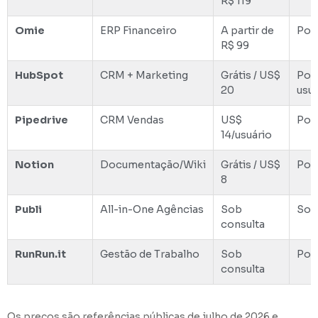
R$ 119
Omie
ERP Financeiro
A partir de
Por
R$ 99
HubSpot
CRM + Marketing
Grátis / US$
Por
20
usu
Pipedrive
CRM Vendas
US$
Por 
14/usuário
Notion
Documentação/Wiki
Grátis / US$
Por 
8
Publi
All-in-One Agências
Sob
Sob
consulta
RunRun.it
Gestão de Trabalho
Sob
Por 
consulta
Os preços são referências públicas de julho de 2026 e