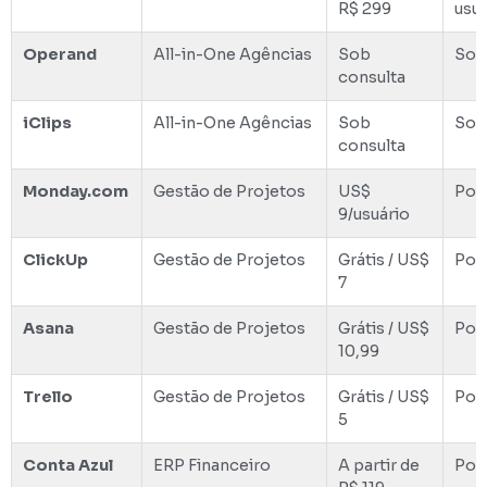
R$ 299
usu
Operand
All-in-One Agências
Sob
Sob
consulta
iClips
All-in-One Agências
Sob
Sob
consulta
Monday.com
Gestão de Projetos
US$
Por 
9/usuário
ClickUp
Gestão de Projetos
Grátis / US$
Por 
7
Asana
Gestão de Projetos
Grátis / US$
Por 
10,99
Trello
Gestão de Projetos
Grátis / US$
Por 
5
Conta Azul
ERP Financeiro
A partir de
Por